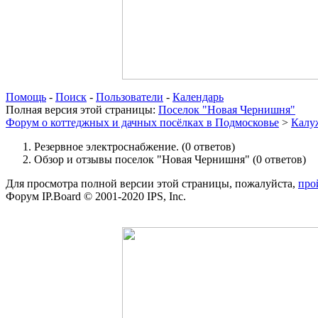
Помощь
-
Поиск
-
Пользователи
-
Календарь
Полная версия этой страницы:
Поселок "Новая Чернишня"
Форум о коттеджных и дачных посёлках в Подмосковье
>
Калу
Резервное электроснабжение.
(0 ответов)
Обзор и отзывы поселок "Новая Чернишня"
(0 ответов)
Для просмотра полной версии этой страницы, пожалуйста,
про
Форум IP.Board © 2001-2020 IPS, Inc.