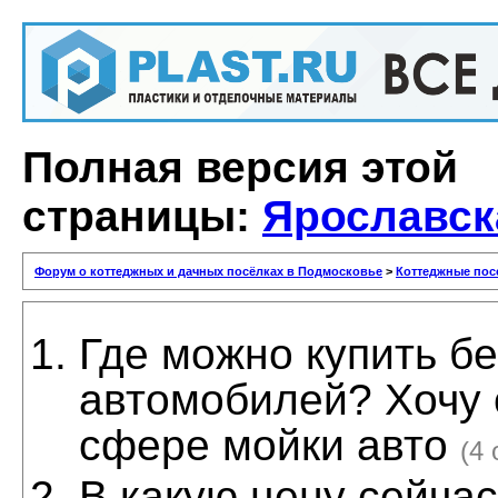
Полная версия этой
страницы:
Ярославск
Форум о коттеджных и дачных посёлках в Подмосковье
>
Коттеджные пос
Где можно купить б
автомобилей? Хочу о
сфере мойки авто
(4 
В какую цену сейча