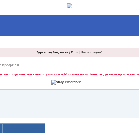
Здравствуйте, гость
(
Вход
|
Регистрация
)
р профиля
 коттеджные поселки и участки в Московской области , рекомендуем пос
я
Комментарии
Друзья