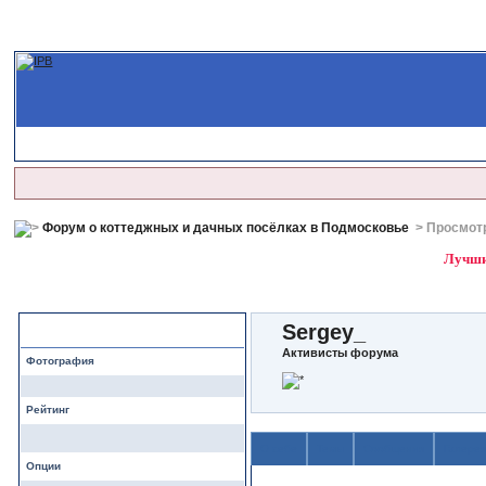
Форум о коттеджных и дачных посёлках в Подмосковье
> Просмот
Лучшие
Sergey_
Профиль
Активисты форума
Фотография
Рейтинг
О себе
Темы
Сообщения
Галере
Опции
Содержимое