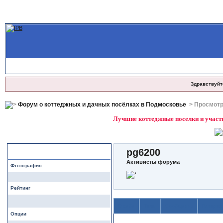
Здравствуйт
Форум о коттеджных и дачных посёлках в Подмосковье
> Просмотр
Лучшие коттеджные поселки и участк
pg6200
Профиль
Активисты форума
Фотография
Рейтинг
О себе
Темы
Сообщения
Галерея
Опции
Содержимое