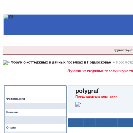
Здравствуйт
Форум о коттеджных и дачных посёлках в Подмосковье
> Просмотр
Лучшие коттеджные поселки и участк
polygraf
Профиль
Представитель компании
Фотография
Рейтинг
О себе
Темы
Сообщения
Галерея
Опции
Содержимое