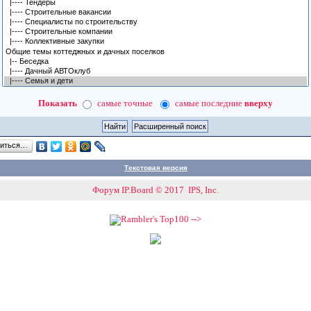
Показать
самые точные
самые последние
вверху
литься…
Текстовая версия
Форум IP.Board © 2017 IPS, Inc.
-->