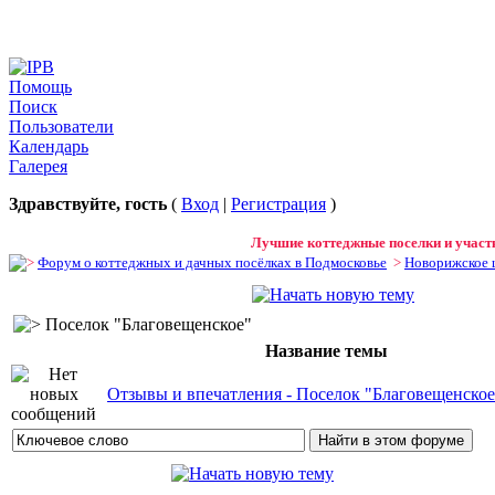
Помощь
Поиск
Пользователи
Календарь
Галерея
Здравствуйте, гость
(
Вход
|
Регистрация
)
Лучшие коттеджные поселки и участк
Форум о коттеджных и дачных посёлках в Подмосковье
>
Новорижское 
Поселок "Благовещенское"
Название темы
Отзывы и впечатления - Поселок "Благовещенское