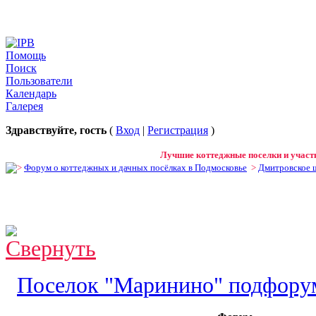
Помощь
Поиск
Пользователи
Календарь
Галерея
Здравствуйте, гость
(
Вход
|
Регистрация
)
Лучшие коттеджные поселки и участк
Форум о коттеджных и дачных посёлках в Подмосковье
>
Дмитровское 
Поселок "Маринино" подфор